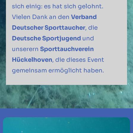
sich einig: es hat sich gelohnt.
Vielen Dank an den
Verband
Deutscher Sporttaucher
, die
Deutsche Sportjugend
und
unserern
Sporttauchverein
Hückelhoven
, die dieses Event
gemeinsam ermöglicht haben.