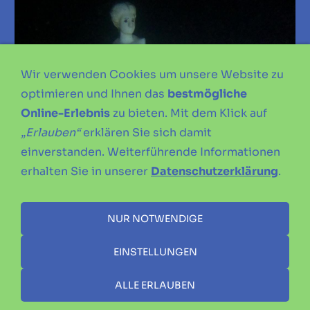
Wir verwenden Cookies um unsere Website zu
optimieren und Ihnen das
bestmögliche
Online-Erlebnis
zu bieten. Mit dem Klick auf
„Erlauben“
erklären Sie sich damit
einverstanden. Weiterführende Informationen
erhalten Sie in unserer
Datenschutzerklärung
.
NUR NOTWENDIGE
EINSTELLUNGEN
ALLE ERLAUBEN
IMPRESSUM
DATENSCHUTZERKLÄRUNG
SATZUNG