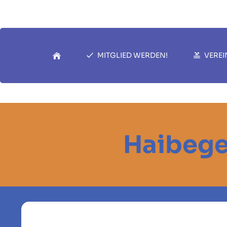
MITGLIED WERDEN!
VEREI
Haibege