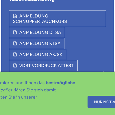
ANMELDUNG
SCHNUPPERTAUCHKURS
ANMELDUNG DTSA
ANMELDUNG KTSA
ANMELDUNG AK/SK
VDST VORDRUCK ATTEST
ERKLÄRUNG GESUNDHEITSZUSTAND
imieren und Ihnen das
bestmögliche
ben“
erklären Sie sich damit
ten Sie in unserer
IMPRESSUM
DATENSCHUTZERKLÄRUNG
SATZUNG
NUR NOTW