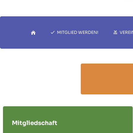
MITGLIED WERDEN!
VEREI
Mitgliedschaft