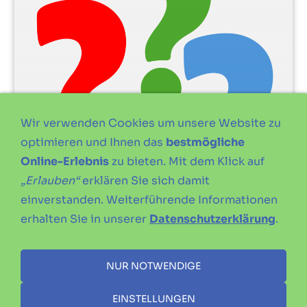
Wir verwenden Cookies um unsere Website zu
optimieren und Ihnen das
bestmögliche
Online-Erlebnis
zu bieten. Mit dem Klick auf
„Erlauben“
erklären Sie sich damit
einverstanden. Weiterführende Informationen
erhalten Sie in unserer
Datenschutzerklärung
.
Wissensüberprüfung
40 Fragen
NUR NOTWENDIGE
DTSA Bronze
EINSTELLUNGEN