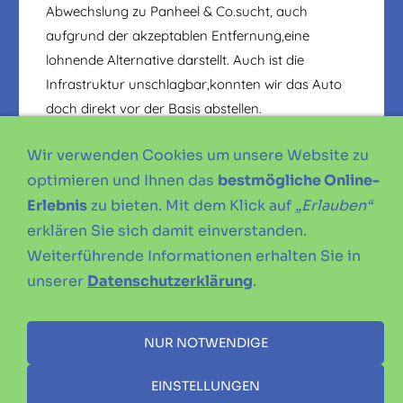
Abwechslung zu Panheel & Co.sucht, auch
aufgrund der akzeptablen Entfernung,eine
lohnende Alternative darstellt. Auch ist die
Infrastruktur unschlagbar,konnten wir das Auto
doch direkt vor der Basis abstellen.
Und nicht vergessen:
Wir verwenden Cookies um unsere Website zu
"OLD DIVERS NEVER DIE.THEY JUST GO
optimieren und Ihnen das
bestmögliche Online-
DEEPER"
Erlebnis
zu bieten. Mit dem Klick auf
„Erlauben“
erklären Sie sich damit einverstanden.
Markus und Georg
Weiterführende Informationen erhalten Sie in
unserer
Datenschutzerklärung
.
NUR NOTWENDIGE
IMPRESSUM
DATENSCHUTZERKLÄRUNG
SATZUNG
EINSTELLUNGEN