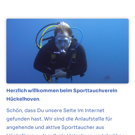
Herzlich willkommen beim Sporttauchverein
Hückelhoven
.
Schön, dass Du unsere Seite im Internet
gefunden hast. Wir sind die Anlaufstelle für
angehende und aktive Sporttaucher aus