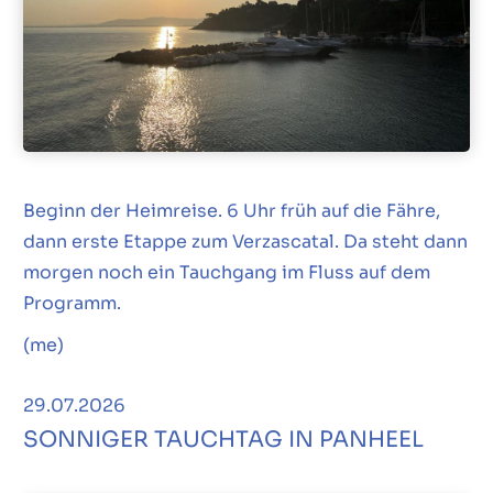
Beginn der Heimreise. 6 Uhr früh auf die Fähre,
dann erste Etappe zum Verzascatal. Da steht dann
morgen noch ein Tauchgang im Fluss auf dem
Programm.
(me)
29.07.2026
SONNIGER TAUCHTAG IN PANHEEL