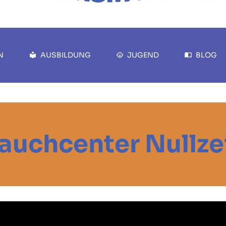
N
AUSBILDUNG
JUGEND
BLOG
auchcenter Nullze