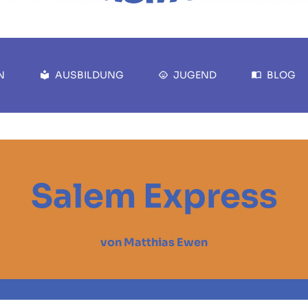
N
AUSBILDUNG
JUGEND
BLOG
Salem Express
von Matthias Ewen