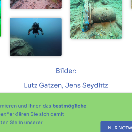
Bilder:
Lutz Gatzen, Jens Seydlitz
ereins und/oder des genannten Autors. Jegliche Verwendung dieses Materia
imieren und Ihnen das
bestmögliche
ben“
erklären Sie sich damit
ten Sie in unserer
IMPRESSUM
DATENSCHUTZERKLÄRUNG
SATZUNG
NUR NOTW