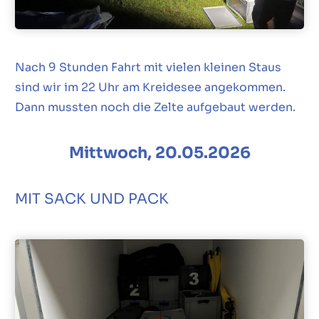
Nach 9 Stunden Fahrt mit vielen kleinen Staus
sind wir im 22 Uhr am Kreidesee angekommen.
Dann mussten noch die Zelte aufgebaut werden.
Mittwoch, 20.05.2026
MIT SACK UND PACK