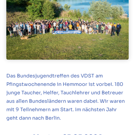
Das Bundesjugendtreffen des VDST am
Pfingstwochenende in Hemmoor ist vorbei. 180
junge Taucher, Helfer, Tauchlehrer und Betreuer
aus allen Bundesländern waren dabei. Wir waren
mit 9 Teilnehmern am Start. Im nächsten Jahr
geht dann nach Berlin.