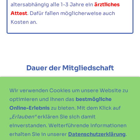
altersabhängig alle 1-3 Jahre ein
ärztliches
Attest
. Dafür fallen möglicherweise auch
Kosten an.
Dauer der Mitgliedschaft
Wir verwenden Cookies um unsere Website zu
Die Mitgliedschaft in unserem Verein besteht
optimieren und Ihnen das
bestmögliche
dauerhaft bis zur Kündigung der
Online-Erlebnis
zu bieten. Mit dem Klick auf
Mitgliedschaft.
„Erlauben“
erklären Sie sich damit
Wer den Verein zum Jahresende verlassen
einverstanden. Weiterführende Informationen
möchte, muss bis zum
30.09.
des laufendes
erhalten Sie in unserer
Datenschutzerklärung
.