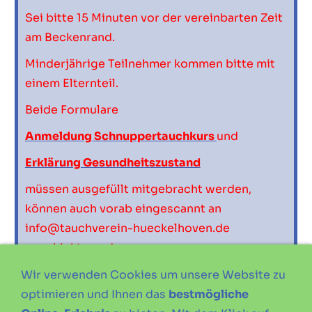
Sei bitte 15 Minuten vor der vereinbarten Zeit
am Beckenrand.
Minderjährige Teilnehmer kommen bitte mit
einem Elternteil.
Beide Formulare
Anmeldung Schnuppertauchkurs
und
Erklärung Gesundheitszustand
müssen ausgefüllt mitgebracht werden,
können auch vorab eingescannt an
info@tauchverein-hueckelhoven.de
geschickt werden.
Der Schnuppertauchkurs ist kostenlos.
Wir verwenden Cookies um unsere Website zu
optimieren und Ihnen das
bestmögliche
Eintritt ins Freibad muss regulär an der Kasse