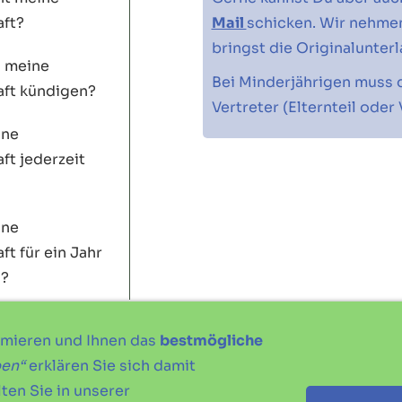
aft?
Mail
schicken. Wir nehmen
bringst die Originalunterl
h meine
Bei Minderjährigen muss 
aft kündigen?
Vertreter (Elternteil ode
ine
ft jederzeit
ine
ft für ein Jahr
n?
imieren und Ihnen das
bestmögliche
ben“
erklären Sie sich damit
ten Sie in unserer