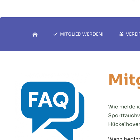
MITGLIED WERDEN!
VEREI
Mit
Wie melde i
Sporttauchv
Hückelhoven
Wann begin