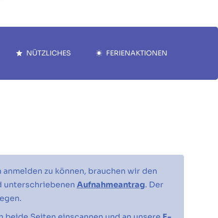
NÜTZLICHES
FERIENAKTIONEN
n anmelden zu können, brauchen wir den
d unterschriebenen
Aufnahmeantrag
. Der
iegen.
h beide Seiten einscannen und an unsere
E-