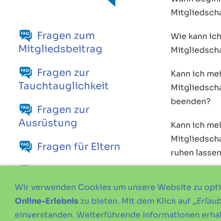
Mitgliedsch
Fragen zum
Wie kann ic
Mitgliedsbeitrag
Mitgliedsch
Fragen zur
Kann ich me
Tauchtauglichkeit
Mitgliedscha
beenden?
Fragen zur
Ausrüstung
Kann ich me
Mitgliedscha
Fragen für Eltern
ruhen lasse
Fragen für
Nichtmitglieder
Wir verwenden Cookies um unsere Website zu opt
Online-Erlebnis
zu bieten. Mit dem Klick auf
„Erlau
einverstanden. Weiterführende Informationen erhal