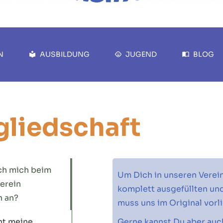
N
AUSBILDUNG
JUGEND
BLOG
gliedschaft
ch mich beim
Um Dich in unseren Verei
erein
komplett ausgefüllten un
 an?
muss uns im Original vorl
nt meine
Gerne kannst Du aber auc