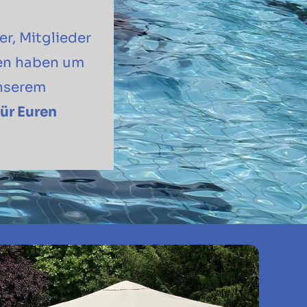
r, Mitglieder
ben haben um
unserem
ür Euren