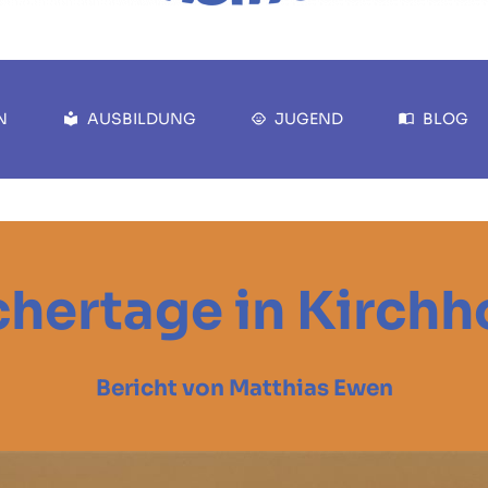
N
AUSBILDUNG
JUGEND
BLOG
hertage in Kirch
Bericht von Matthias Ewen