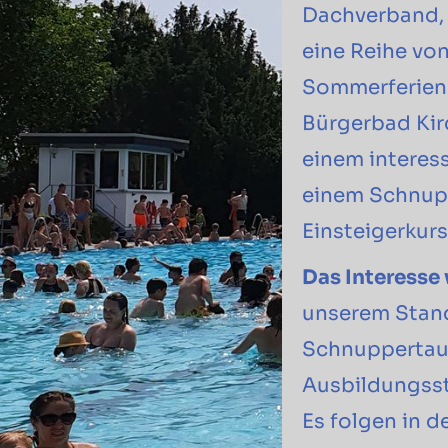
Dachverband
eine Reihe vo
Sommerferien 
Bürgerbad Kir
einem interess
einem Schnupp
Einsteigerkur
Das Interesse
unserem Stand 
Schnuppertau
Ausbildungsst
Es folgen in 