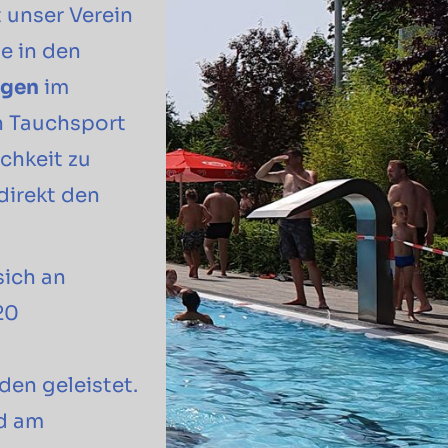
t unser Verein
e in den
agen
im
n Tauchsport
chkeit zu
direkt den
sich an
20
en geleistet.
nd am