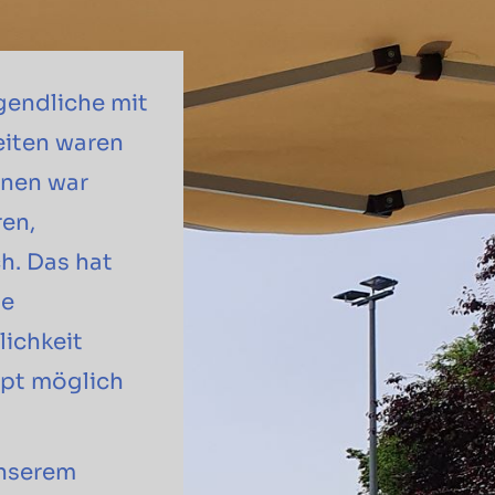
gendliche mit
eiten waren
inen war
en,
h. Das hat
me
lichkeit
upt möglich
nserem