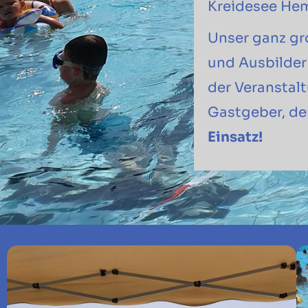
Kreidesee Hem
Unser ganz gr
und Ausbilder 
der Veranstal
Gastgeber, d
Einsatz!