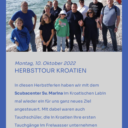
Montag, 10. Oktober 2022
HERBSTTOUR KROATIEN
In diesen Herbstferien haben wir mit dem
Scubacenter Sv. Marina
im Kroatischen Labin
mal wieder ein für uns ganz neues Ziel
angesteuert. Mit dabei waren auch
Tauchschüler, die in Kroatien ihre ersten
Tauchgänge im Freiwasser unternehmen