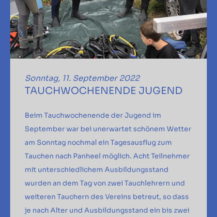
Sonntag, 11. September 2022
TAUCHWOCHENENDE JUGEND
Beim Tauchwochenende der Jugend im
September war bei unerwartet schönem Wetter
am Sonntag nochmal ein Tagesausflug zum
Tauchen nach Panheel möglich. Acht Teilnehmer
mit unterschiedlichem Ausbildungsstand
wurden an dem Tag von zwei Tauchlehrern und
weiteren Tauchern des Vereins betreut, so dass
je nach Alter und Ausbildungsstand ein bis zwei