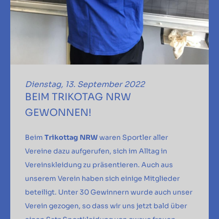
Dienstag, 13. September 2022
BEIM TRIKOTAG NRW
GEWONNEN!
Beim
Trikottag NRW
waren Sportler aller
Vereine dazu aufgerufen, sich im Alltag in
Vereinskleidung zu präsentieren. Auch aus
unserem Verein haben sich einige Mitglieder
beteiligt. Unter 30 Gewinnern wurde auch unser
Verein gezogen, so dass wir uns jetzt bald über