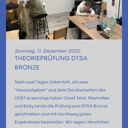
Sonntag, 11. Dezember 2022
THEORIEPRÜFUNG DTSA
BRONZE
Nach zwei Tagen Unterricht, ein paar
"Hausaufgaben" und dem Durcharbeiten des
VDST eLearnings haben Josef, Nick, Maximilian
und Eddy heute die Prüfung zum DTSA Bronze
geschrieben und mit durchweg guten
Ergebnissen bestanden. Wir sagen: Herzlichen