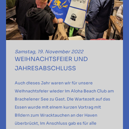
Samstag, 19. November 2022
WEIHNACHTSFEIER UND
JAHRESABSCHLUSS
Auch dieses Jahr waren wir für unsere
Weihnachtsfeier wieder im Aloha Beach Club am
Brachelener See zu Gast. Die Wartezeit auf das
Essen wurde mit einem kurzen Vortrag mit
Bildern zum Wracktauchen an der Haven
überbrückt, im Anschluss gab es für alle