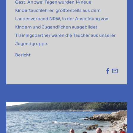
Gast. An zwei Tagen wurden 14 neue
Kindertauchlehrer, größtenteils aus dem
Landesverband NRW, in der Ausbildung von
Kindern und Jugendlichen ausgebildet.
Trainingspartner waren die Taucher aus unserer
Jugendgruppe.
Bericht