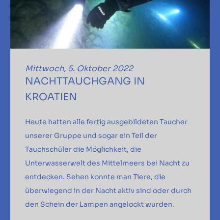
Mittwoch, 5. Oktober 2022
NACHTTAUCHGANG IN
KROATIEN
Heute hatten alle fertig ausgebildeten Taucher
unserer Gruppe und sogar ein Teil der
Tauchschüler die Möglichkeit, die
Unterwasserwelt des Mittelmeers bei Nacht zu
entdecken. Sehen konnte man Tiere, die
überwiegend in der Nacht aktiv sind oder durch
den Schein der Lampen angelockt wurden.