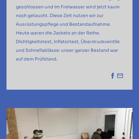
geschlossen und im Freiwasser wird jetzt kaum
noch getaucht. Diese Zeit nutzen wir zur
Ausrüstungspflege und Bestandaufnahme.
Heute waren die Jackets an der Reihe.
Dichtigkeitstest, Inflatortest, Überdruckventile
und Schnellablässe: unser ganzer Bestand war
auf dem Prüfstand.