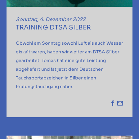
Sonntag, 4. Dezember 2022
TRAINING DTSA SILBER
Obwohl am Sonntag sowohl Luft als auch Wasser
eiskalt waren, haben wir weiter am DTSA Silber
gearbeitet. Tomas hat eine gute Leistung
abgeliefert und ist jetzt dem Deutschen
Tauchsportabzeichen in Silber einen
Prüfungstauchgang näher.